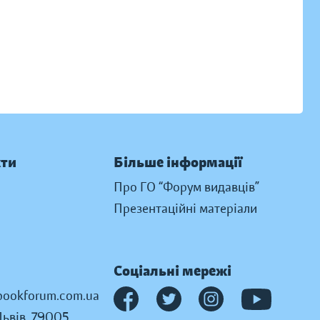
кти
Більше інформації
Про ГО “Форум видавців”
Презентаційні матеріали
Соціальні мережі
ookforum.com.ua
Львів, 79005,