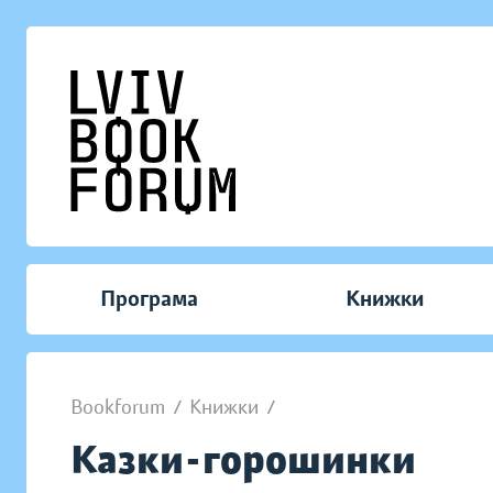
Програма
Книжки
Bookforum
/
Книжки
/
Казки-горошинки