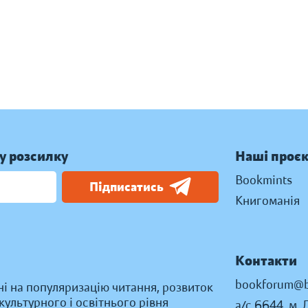
у розсилку
Наші проє
Bookmints
Підписатись
Книгоманія
Контакти
bookforum@b
ні на популяризацію читання, розвиток
ультурного і освітнього рівня
а/с 6644, м. 