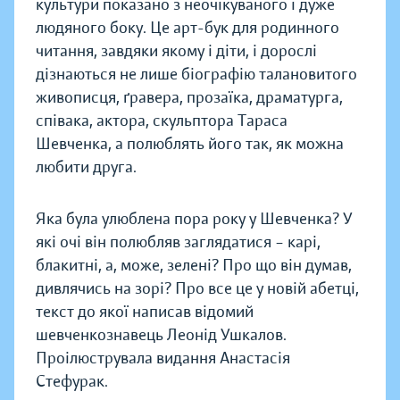
культури показано з неочікуваного і дуже
людяного боку. Це арт-бук для родинного
читання, завдяки якому і діти, і дорослі
дізнаються не лише біографію талановитого
живописця, ґравера, прозаїка, драматурга,
співака, актора, скульптора Тараса
Шевченка, а полюблять його так, як можна
любити друга.
Яка була улюблена пора року у Шевченка? У
які очі він полюбляв заглядатися – карі,
блакитні, а, може, зелені? Про що він думав,
дивлячись на зорі? Про все це у новій абетці,
текст до якої написав відомий
шевченкознавець Леонід Ушкалов.
Проілюструвала видання Анастасія
Стефурак.