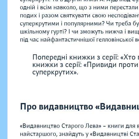
одній і всім навколо, що з ними перестали
подих і разом святкувати свою несподівану
суперкрутими і популярними? Чи треба бу
шкільному гурті? І чи зможуть нижча і ви
під час найфантастичнішої гелловінської в
Попередні книжки з серії: «Хто
книжки з серії: «Привиди прот
суперкрутих».
Про видавництво «Видавниц
«Видавництво Старого Лева» – книги для в
найстаршого, знайдуть у «Видавництві Ста