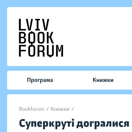
Програма
Книжки
Bookforum
/
Книжки
/
Суперкруті догралися