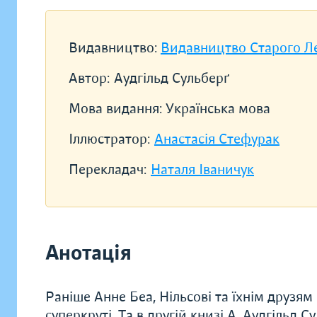
Видавництво:
Видавництво Старого Л
Автор:
Аудгільд Сульберґ
Мова видання:
Українська мова
Іллюстратор:
Анастасія Стефурак
Перекладач:
Наталя Іваничук
Анотація
Раніше Анне Беа, Нільсові та їхнім друзям
суперкруті. Та в другій книзі А. Аудгільд 