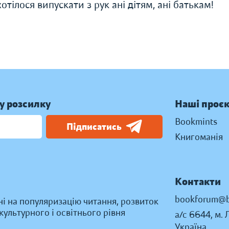
тілося випускати з рук ані дітям, ані батькам!
у розсилку
Наші проє
Bookmints
Підписатись
Книгоманія
Контакти
bookforum@b
ні на популяризацію читання, розвиток
ультурного і освітнього рівня
а/с 6644, м. 
Україна