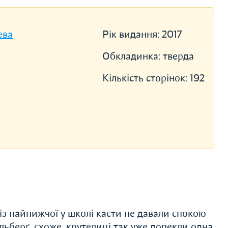
ева
Рік видання:
2017
Обкладинка:
тверда
Кількість сторінок:
192
 із найнижчої у школі касти не давали спокою
Сульберґ, схоже, крутелиці так уже допекли одна