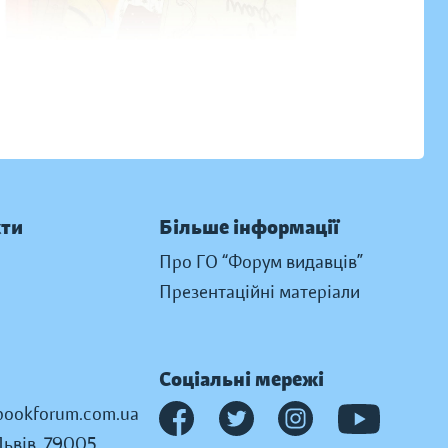
кти
Більше інформації
Про ГО “Форум видавців”
Презентаційні матеріали
Соціальні мережі
ookforum.com.ua
Львів, 79005,