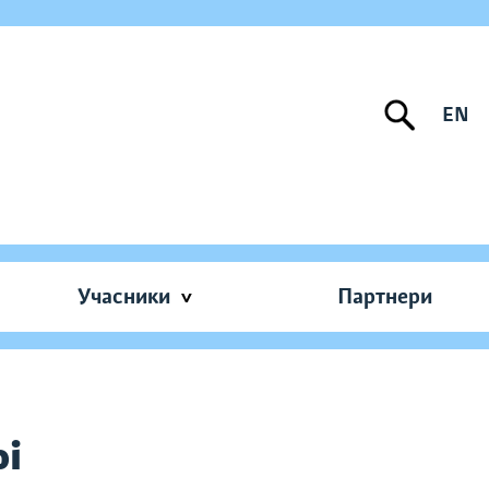
EN
Учасники
Партнери
фі