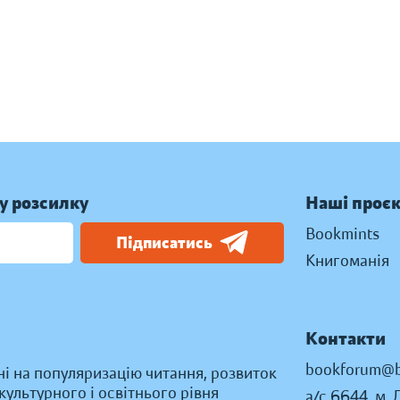
у розсилку
Наші проє
Bookmints
Підписатись
Книгоманія
Контакти
bookforum@b
ні на популяризацію читання, розвиток
ультурного і освітнього рівня
а/с 6644, м. 