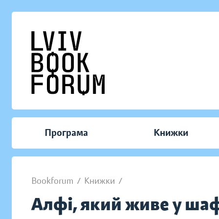
Програма
Книжки
Bookforum
/
Книжки
/
Алфі, який живе у ша