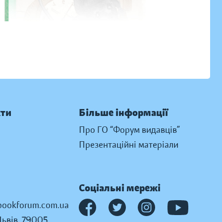
кти
Більше інформації
Про ГО “Форум видавців”
Презентаційні матеріали
Соціальні мережі
ookforum.com.ua
Львів, 79005,