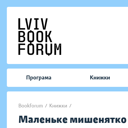
Програма
Книжки
Bookforum
/
Книжки
/
Маленьке мишенятко н