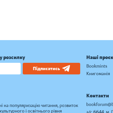
у розсилку
Наші проє
Bookmints
Підписатись
Книгоманія
Контакти
bookforum@b
ні на популяризацію читання, розвиток
ультурного і освітнього рівня
а/с 6644, м. 