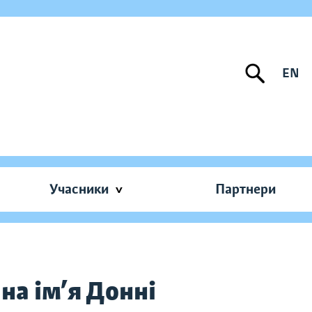
EN
Учасники
Партнери
а ім’я Донні