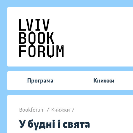
Програма
Книжки
Bookforum
/
Книжки
/
У будні і свята