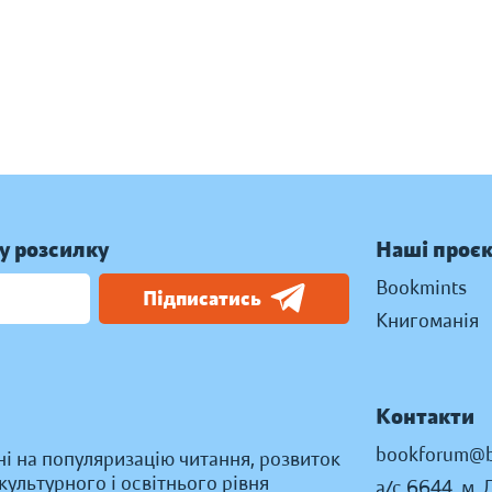
у розсилку
Наші проє
Bookmints
Підписатись
Книгоманія
Контакти
bookforum@b
ні на популяризацію читання, розвиток
ультурного і освітнього рівня
а/с 6644, м. 