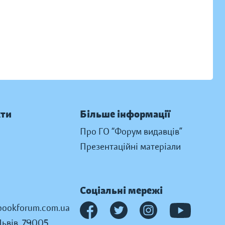
кти
Більше інформації
Про ГО “Форум видавців”
Презентаційні матеріали
Соціальні мережі
ookforum.com.ua
Львів, 79005,