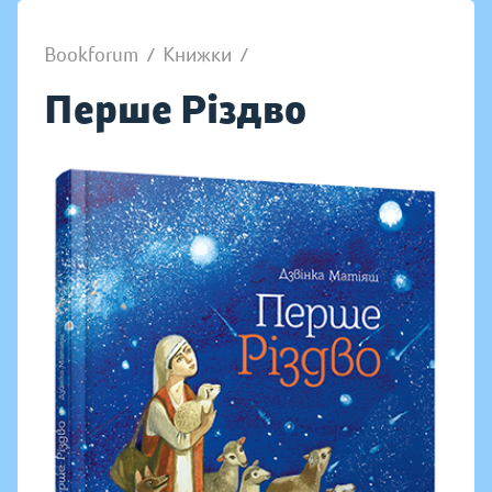
Bookforum
/
Книжки
/
Перше Різдво