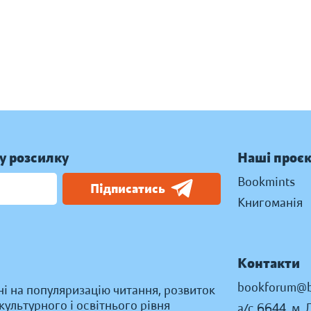
у розсилку
Наші проє
Bookmints
Підписатись
Книгоманія
Контакти
bookforum@b
ні на популяризацію читання, розвиток
ультурного і освітнього рівня
а/с 6644, м. 