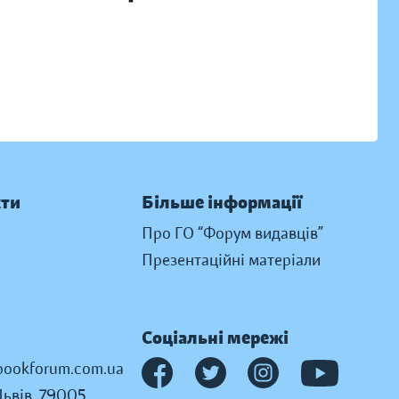
кти
Більше інформації
Про ГО “Форум видавців”
Презентаційні матеріали
Соціальні мережі
ookforum.com.ua
Львів, 79005,