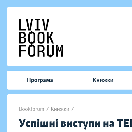
Програма
Книжки
Bookforum
/
Книжки
/
Успішні виступи на TE