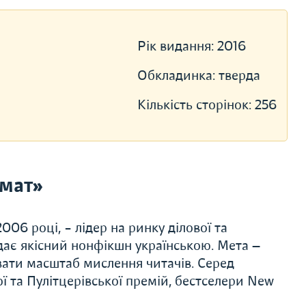
Рік видання:
2016
Обкладинка:
тверда
Кількість сторінок:
256
мат»
06 році, – лідер на ринку ділової та
дає якісний нонфікшн українською. Мета —
вати масштаб мислення читачів. Серед
ї та Пулітцерівської премій, бестселери New