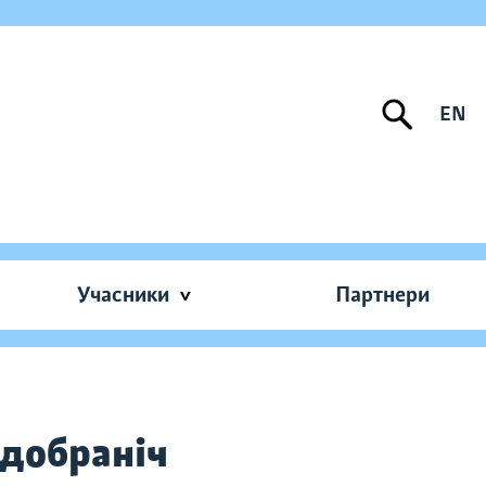
EN
Учасники
Партнери
 добраніч