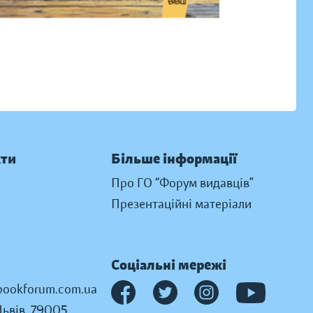
кти
Більше інформації
Про ГО “Форум видавців”
Презентаційні матеріали
Соціальні мережі
ookforum.com.ua
Львів, 79005,