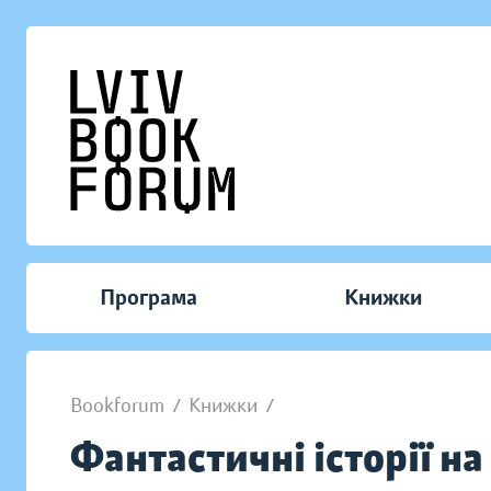
Програма
Книжки
Bookforum
/
Книжки
/
Фантастичні історії на