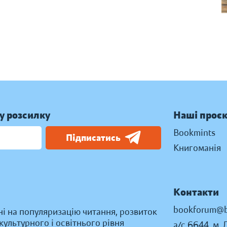
у розсилку
Наші проє
Bookmints
Підписатись
Книгоманія
Контакти
bookforum@b
ні на популяризацію читання, розвиток
ультурного і освітнього рівня
а/с 6644, м. 