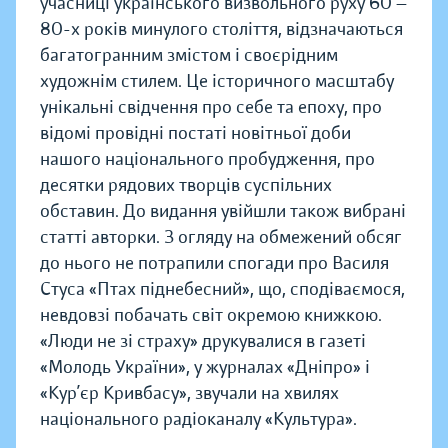
учасниці українського визвольного руху 60 —
80-х років минулого століття, відзначаються
багатогранним змістом і своєрідним
художнім стилем. Це історичного масштабу
унікальні свідчення про себе та епоху, про
відомі провід­ні постаті новітньої доби
нашого національного пробудження, про
десятки рядових творців суспільних
обставин. До видання увійшли також вибрані
статті авторки. З огляду на обмежений обсяг
до нього не потрапили спогади про Василя
Стуса «Птах піднебесний», що, сподіваємося,
невдо­взі побачать світ окремою книжкою.
«Люди не зі страху» друкувалися в газеті
«Молодь України», у журналах «Дніпро» і
«Кур’єр Кривбасу», звучали на хвилях
національного радіоканалу «Культура».