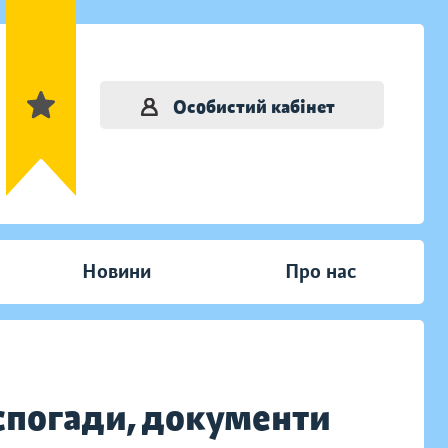
Особистий кабінет
Новини
Про нас
, спогади, документи