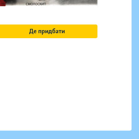
Де придбати