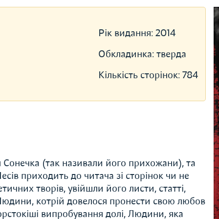
Рік видання:
2014
Обкладинка:
тверда
Кількість сторінок:
784
 Сонечка (так називали його прихожани), та
Лесів приходить до читача зі сторінок чи не
тичних творів, увійшли його листи, статті,
з Людини, котрій довелося пронести свою любов
орстокіші випробування долі, Людини, яка