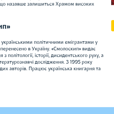
, що назавше залишиться Храмом високих
ип»
 українськими політичними емігрантами у
і перенесено в Україну. «Смолоскип» видає
 з політології, історії, дисидентського руху, а
ітературознавчі дослідження. З 1995 року
дих авторів. Працює українська книгарня та