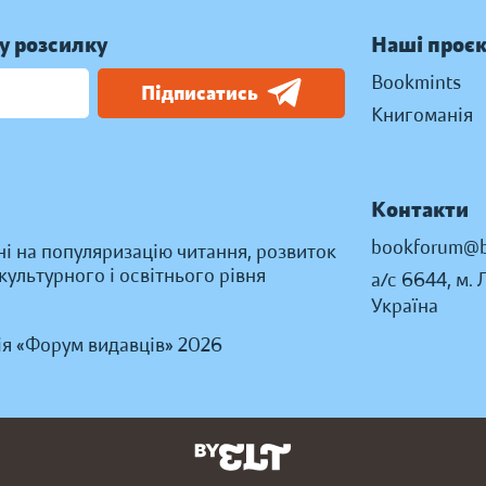
у розсилку
Наші проє
Bookmints
Підписатись
Книгоманія
Контакти
bookforum@b
ні на популяризацію читання, розвиток
ультурного і освітнього рівня
а/с 6644, м. 
Україна
ія «Форум видавців» 2026