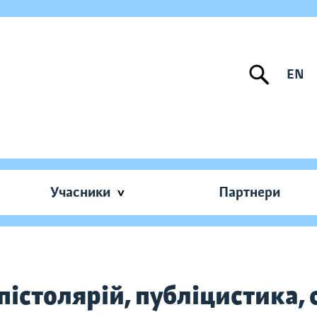
EN
Учасники
Партнери
 епістолярій, публіцистика