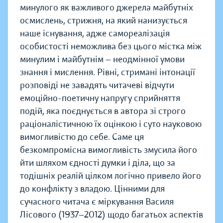
минулого як важливого джерела майбутніх
осмислень, стрижня, на який нанизується
наше існування, адже самореалізація
особистості неможлива без цього містка між
минулим і майбутнім — неодмінної умови
знання і мислення. Рівні, стримані інтонації
розповіді не завадять читачеві відчути
емоційно-поетичну напругу сприйняття
подій, яка поєднується в автора зі строго
раціоналістичною їх оцінкою і суто науковою
вимогливістю до себе. Саме ця
безкомпромісна вимогливість змусила його
йти шляхом єдності думки і діла, що за
тодішніх реалій цілком логічно привело його
до конфлікту з владою. Цінними для
сучасного читача є міркування Василя
Лісового (1937—2012) щодо багатьох аспектів