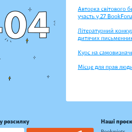
Авторка світового б
участь у 27 BookFor
Літературний конку
дитячих письменник
Курс на самовизнач
Місце для прав люди
у розсилку
Наші проє
Bookmints