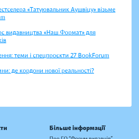
естселера «Татуювальник Аушвіцу» візьме
um
рс видавництва «Наш Формат» для
ів
ення: теми і спецпроєкти 27 BookForum
ни: де кордони нової реальності?
кти
Більше інформації
Про ГО “Форум видавців”