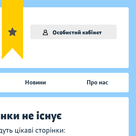
Особистий кабінет
Новини
Про нас
інки не існує
ть цікаві сторінки: