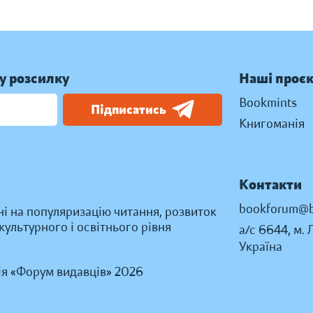
у розсилку
Наші проє
Bookmints
Підписатись
Книгоманія
Контакти
bookforum@b
ні на популяризацію читання, розвиток
ультурного і освітнього рівня
а/с 6644, м. 
Україна
ія «Форум видавців» 2026