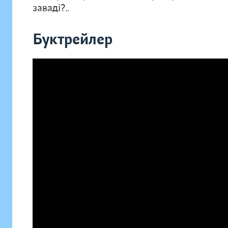
заваді?..
Буктрейлер