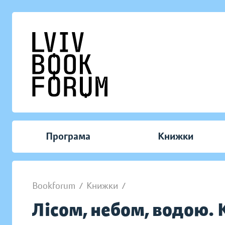
Програма
Книжки
Bookforum
/
Книжки
/
Лісом, небом, водою. 