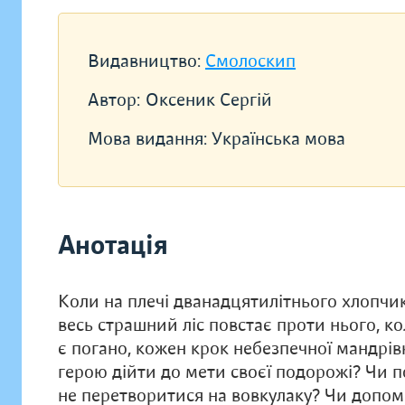
Видавництво:
Смолоскип
Автор:
Оксеник Сергій
Мова видання:
Українська мова
Анотація
Коли на плечі дванадцятилітнього хлопчика
весь cтрашний ліс повстає проти нього, к
є погано, кожен крок небезпечної мандрі
герою дійти до мети своєї подорожі? Чи 
не перетворитися на вовкулаку? Чи допомож