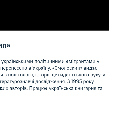
ип»
 українськими політичними емігрантами у
і перенесено в Україну. «Смолоскип» видає
 з політології, історії, дисидентського руху, а
ітературознавчі дослідження. З 1995 року
дих авторів. Працює українська книгарня та