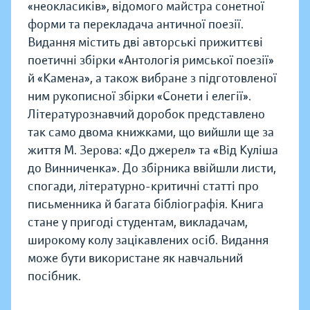
«неокласиків», відомого майстра сонетної
форми та перекладача античної поезії.
Видання містить дві авторські прижиттєві
поетичні збірки «Антологія римської поезії»
й «Камена», а також вибране з підготовленої
ним рукописної збірки «Сонети і елегії».
Літературознавчий доробок представлено
так само двома книжками, що вийшли ще за
життя М. Зерова: «До джерел» та «Від Куліша
до Винниченка». До збірника ввійшли листи,
спогади, літературно-критичні статті про
письменника й багата бібліографія. Книга
стане у пригоді студентам, викладачам,
широкому колу зацікавлених осіб. Видання
може бути використане як навчальний
посібник.