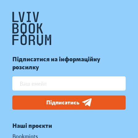
Підписатися на інформаційну
розсилку
Підписатись
Наші проєкти
Bookmints