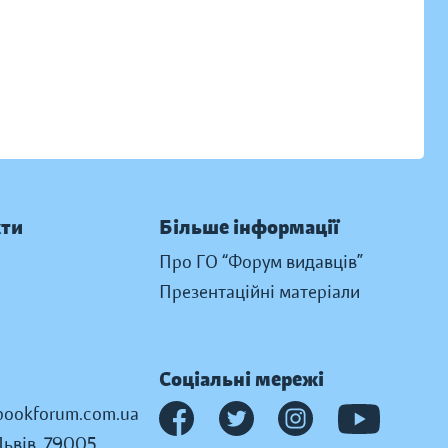
кти
Більше інформації
Про ГО “Форум видавців”
Презентаційні матеріали
Соціальні мережі
ookforum.com.ua
Львів, 79005,