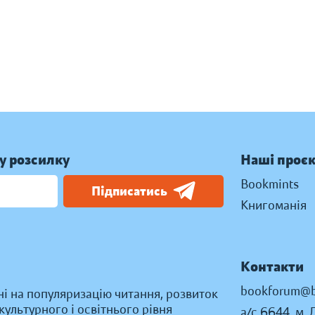
у розсилку
Наші проє
Bookmints
Підписатись
Книгоманія
Контакти
bookforum@b
ні на популяризацію читання, розвиток
ультурного і освітнього рівня
а/с 6644, м. 