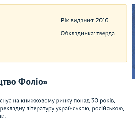
Рік видання:
2016
Обкладинка:
тверда
цтво Фоліо»
Існує на книжковому ринку понад 30 років,
ерекладну літературу українською, російською,
ми.