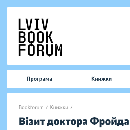
Програма
Книжки
Bookforum
/
Книжки
/
Візит доктора Фройда