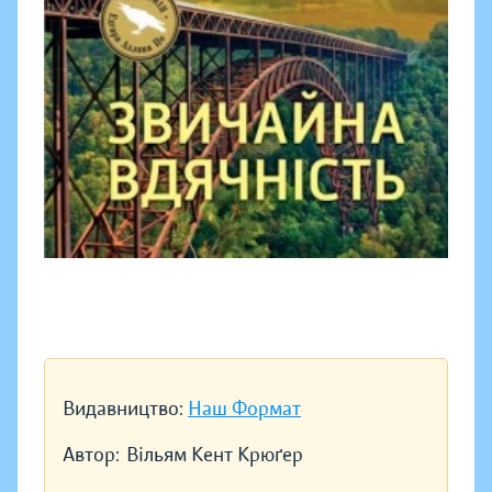
Видавництво:
Наш Формат
Автор:
Вільям Кент Крюґер