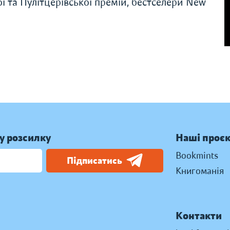
ї та Пулітцерівської премій, бестселери New
у розсилку
Наші проє
Bookmints
Підписатись
Книгоманія
Контакти