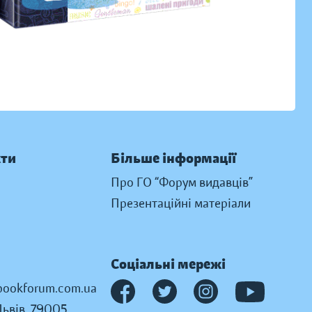
кти
Більше інформації
Про ГО “Форум видавців”
Презентаційні матеріали
Соціальні мережі
ookforum.com.ua
Львів, 79005,