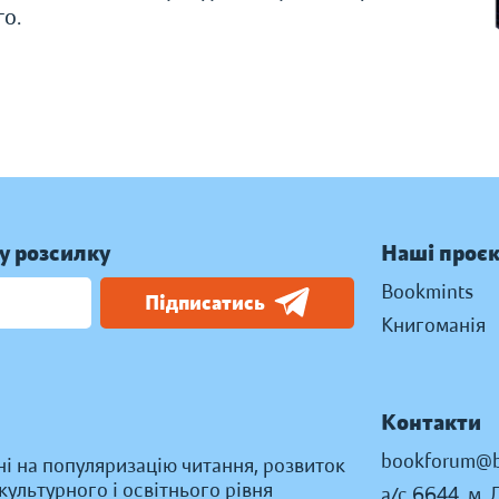
го.
у розсилку
Наші проє
Bookmints
Підписатись
Книгоманія
Контакти
bookforum@b
ні на популяризацію читання, розвиток
ультурного і освітнього рівня
а/с 6644, м. 