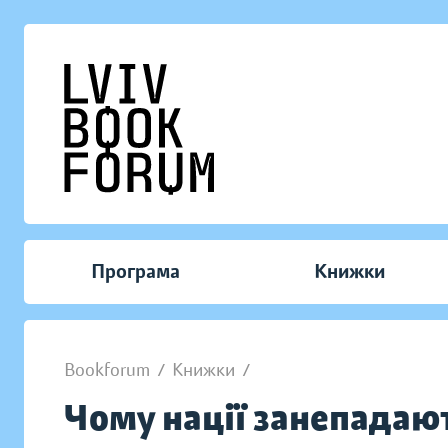
Програма
Книжки
Bookforum
/
Книжки
/
Чому нації занепадаю