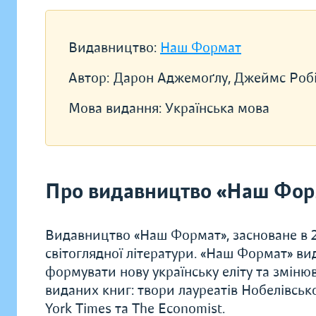
Видавництво:
Наш Формат
Автор:
Дарон Аджемоґлу, Джеймс Роб
Мова видання:
Українська мова
Про видавництво «Наш Фор
Видавництво «Наш Формат», засноване в 20
світоглядної літератури. «Наш Формат» ви
формувати нову українську еліту та зміню
виданих книг: твори лауреатів Нобелівсько
York Times та The Economist.