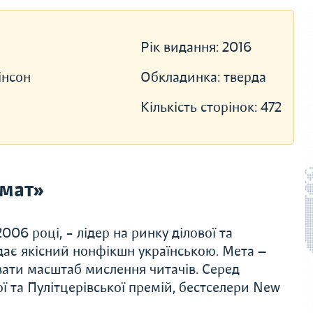
Рік видання:
2016
інсон
Обкладинка:
тверда
Кількість сторінок:
472
мат»
06 році, – лідер на ринку ділової та
дає якісний нонфікшн українською. Мета —
вати масштаб мислення читачів. Серед
ї та Пулітцерівської премій, бестселери New