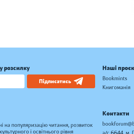
у розсилку
Наші проє
Bookmints
Підписатись
Книгоманія
Контакти
bookforum@b
ні на популяризацію читання, розвиток
ультурного і освітнього рівня
а/с 6644, м. 