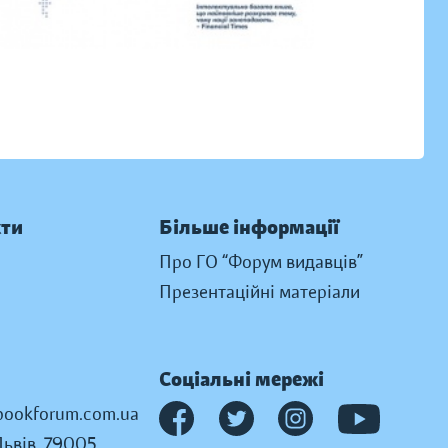
кти
Більше інформації
Про ГО “Форум видавців”
Презентаційні матеріали
Соціальні мережі
ookforum.com.ua
Львів, 79005,