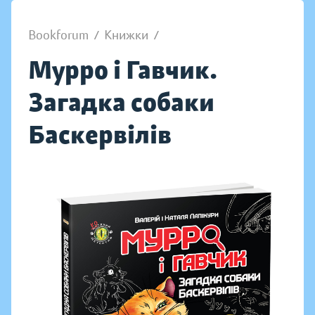
Bookforum
/
Книжки
/
Мурро і Гавчик.
Загадка собаки
Баскервілів