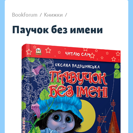
Bookforum
/
Книжки
/
Паучок без имени