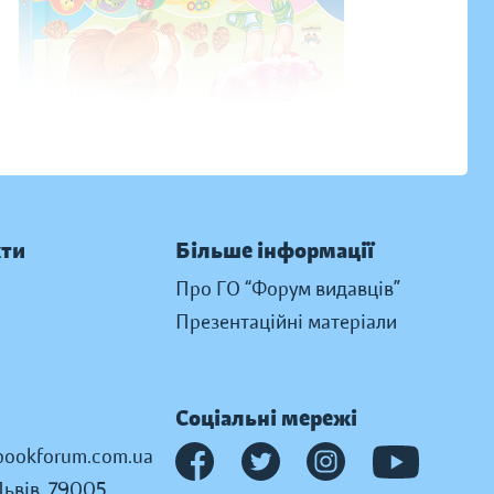
кти
Більше інформації
Про ГО “Форум видавців”
Презентаційні матеріали
Соціальні мережі
ookforum.com.ua
Львів, 79005,