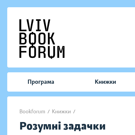
Програма
Книжки
Bookforum
/
Книжки
/
Розумні задачки