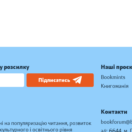
у розсилку
Наші проє
Bookmints
Підписатись
Книгоманія
Контакти
bookforum@b
ні на популяризацію читання, розвиток
ультурного і освітнього рівня
а/с 6644, м. 