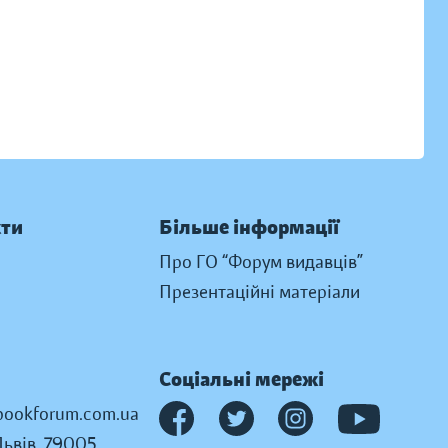
кти
Більше інформації
Про ГО “Форум видавців”
Презентаційні матеріали
Соціальні мережі
ookforum.com.ua
Львів, 79005,