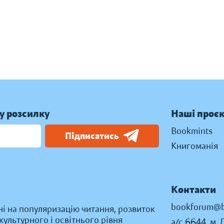
у розсилку
Наші проє
Bookmints
Підписатись
Книгоманія
Контакти
bookforum@b
ні на популяризацію читання, розвиток
ультурного і освітнього рівня
а/с 6644, м. 