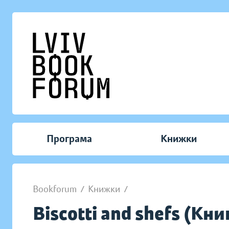
Програма
Книжки
Bookforum
/
Книжки
/
Biscotti and shefs (Кни