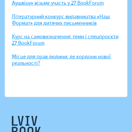
Аушвіцу» візьме участь у 27 BookForum
Літературний конкурс видавництва «Наш
Формат» для дитячих письменників
Курс на самовизначення: теми і спецпроєкти
27 BookForum
Місце для прав людини: де кордони нової
реальності?