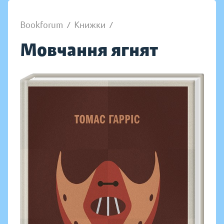
Bookforum
/
Книжки
/
Мовчання ягнят