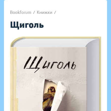
Bookforum
/
Книжки
/
Щиголь