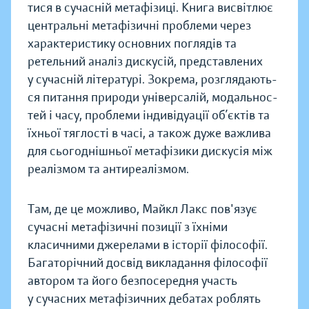
ти­ся в сучас­ній мета­фізиці. Книга висвіт­лює
централь­ні мета­фізич­ні пробле­ми через
характерис­ти­ку основ­них погля­дів та
ретель­ний ана­ліз диску­сій, пред­ставле­них
у сучас­ній лі­те­ра­ту­рі. Зокре­ма, роз­гля­дають­
ся пита­ння при­ро­ди універ­са­лій, модаль­нос­
тей і часу, пробле­ми індиві­дуації об’єк­тів та
їхньої тяглості в часі, а також дуже важли­ва
для сьогод­ніш­ньої мета­фізики диску­сія між
реаліз­мом та анти­реаліз­мом.
Там, де це можливо, Майкл Лакс пов'язує
сучасні метафізичні позиції з їхніми
класичними джерелами в історії філософії.
Багато­річ­ний дос­від викла­да­ння філо­софії
авто­ром та його безпо­серед­ня участь
у сучас­них мета­фізич­них дебатах роблять