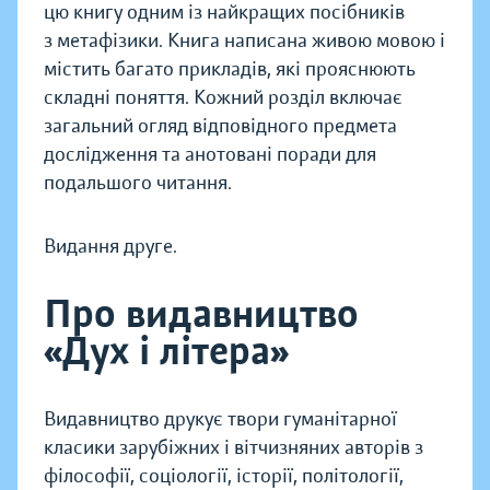
цю книгу одним із найкращих посібни­ків
з мета­фізики. Книга написа­на живою мовою і
міс­тить ба­га­то прик­ла­дів, які прояснюють
склад­ні поня­ття. Кожний розділ включає
загальний огляд відповідного предмета
дослідження та анотовані поради для
подальшого читання.
Видання друге.
Про видавництво
«Дух і літера»
Видавництво друкує твори гуманітарної
класики зарубіжних і вітчизняних авторів з
філософії, соціології, історії, політології,