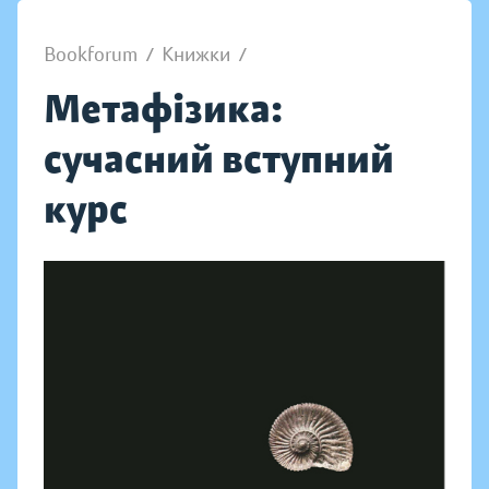
Bookforum
/
Книжки
/
Метафізика:
сучасний вступний
курс