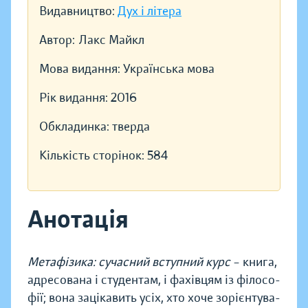
Видавництво:
Дух і літера
Автор:
Лакс Майкл
Мова видання:
Українська мова
Рік видання:
2016
Обкладинка:
тверда
Кількість сторінок:
584
Анотація
Метафізика: сучасний вступний курс
– книга,
адресо­вана і студен­там, і фахі­вцям із філосо­
фії; вона заціка­вить усіх, хто хоче зорієнту­ва­