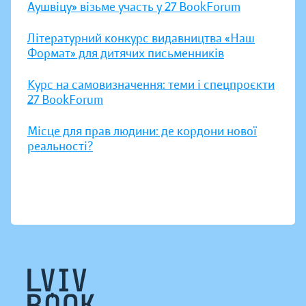
Аушвіцу» візьме участь у 27 BookForum
Літературний конкурс видавництва «Наш
Формат» для дитячих письменників
Курс на самовизначення: теми і спецпроєкти
27 BookForum
Місце для прав людини: де кордони нової
реальності?