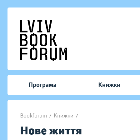
Програма
Книжки
Bookforum
/
Книжки
/
Нове життя