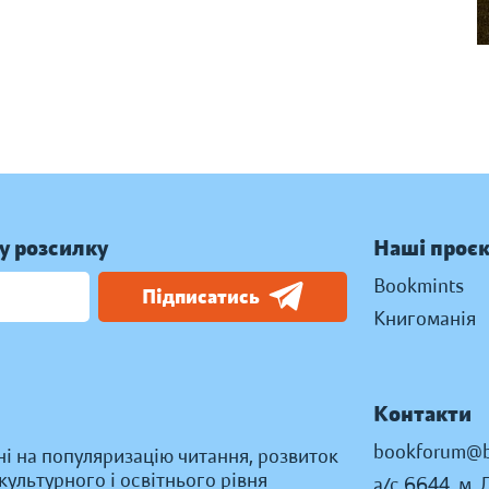
у розсилку
Наші проє
Bookmints
Підписатись
Книгоманія
Контакти
bookforum@b
ні на популяризацію читання, розвиток
ультурного і освітнього рівня
а/с 6644, м. 