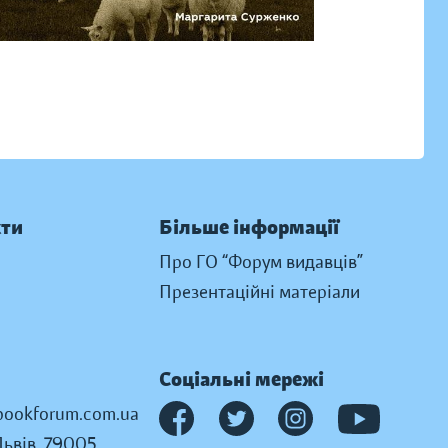
кти
Більше інформації
Про ГО “Форум видавців”
Презентаційні матеріали
Соціальні мережі
ookforum.com.ua
Львів, 79005,