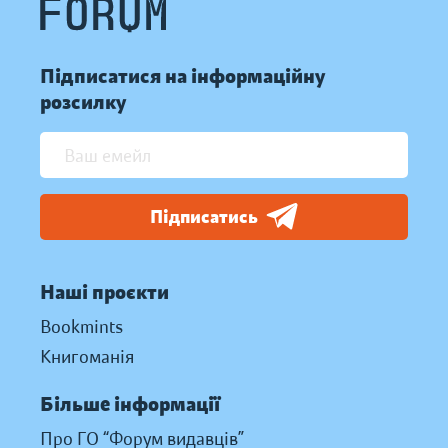
Підписатися на інформаційну
розсилку
Підписатись
Наші проєкти
Bookmints
Книгоманія
Більше інформації
Про ГО “Форум видавців”