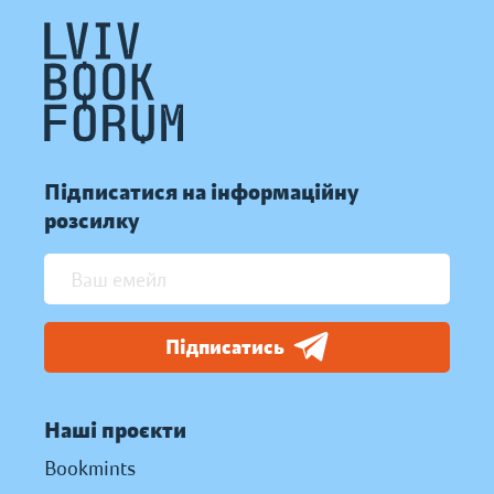
Підписатися на інформаційну
розсилку
Підписатись
Наші проєкти
Bookmints