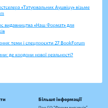
естселера «Татуювальник Аушвіцу» візьме
um
рс видавництва «Наш Формат» для
ів
ення: теми і спецпроєкти 27 BookForum
ни: де кордони нової реальності?
кти
Більше інформації
Про ГО “Форум видавців”