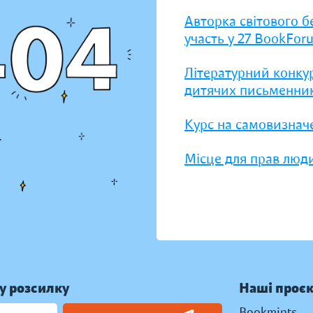
Авторка світового б
участь у 27 BookFor
Літературний конку
дитячих письменник
Курс на самовизнач
Місце для прав люди
у розсилку
Наші проє
Bookmints