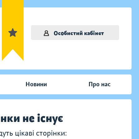
Особистий кабінет
Новини
Про нас
інки не існує
ть цікаві сторінки: