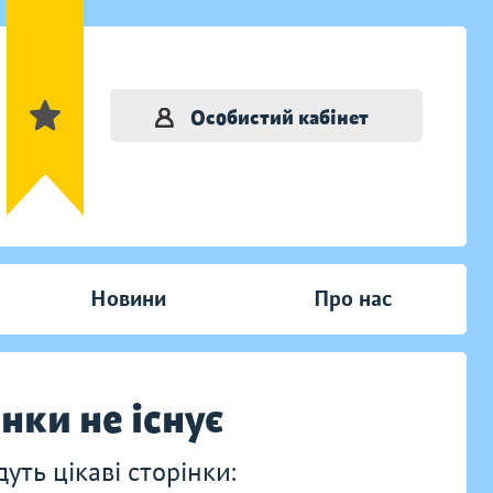
Особистий кабінет
Новини
Про нас
інки не існує
ть цікаві сторінки: