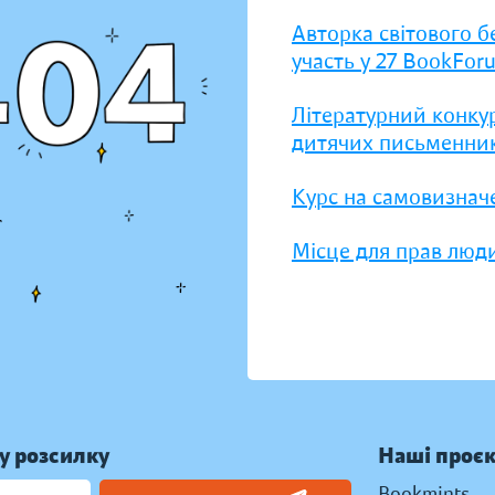
Авторка світового б
участь у 27 BookFor
Літературний конку
дитячих письменник
Курс на самовизнач
Місце для прав люди
у розсилку
Наші проє
Bookmints