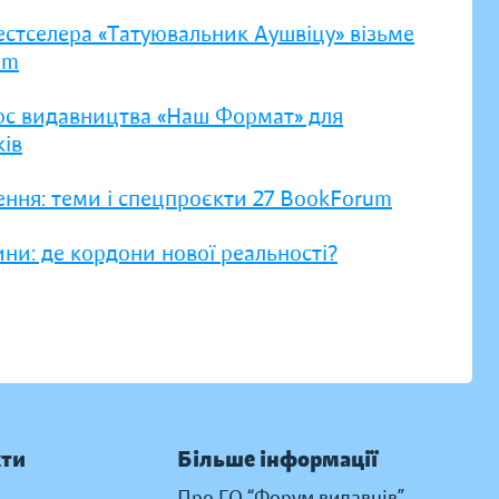
естселера «Татуювальник Аушвіцу» візьме
um
рс видавництва «Наш Формат» для
ів
ення: теми і спецпроєкти 27 BookForum
ни: де кордони нової реальності?
кти
Більше інформації
Про ГО “Форум видавців”