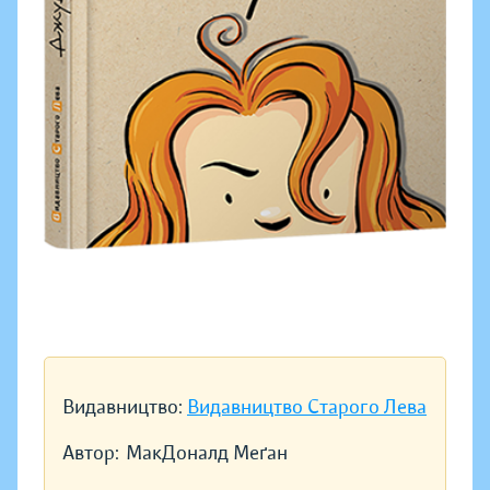
Видавництво:
Видавництво Старого Лева
Автор:
МакДоналд Меґан