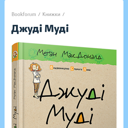
Bookforum
/
Книжки
/
Джуді Муді