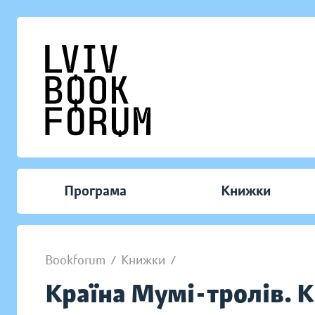
Програма
Книжки
Bookforum
/
Книжки
/
Країна Мумі-тролів. К