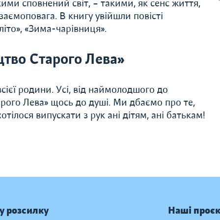
ми сповнений світ, – такими, як сенс життя,
заємоповага. В книгу увійшли повісті
іто», «Зима-чарівниця».
тво Старого Лева»
сієї родини. Усі, від наймолодшого до
рого Лева» щось до душі. Ми дбаємо про те,
тілося випускати з рук ані дітям, ані батькам!
у розсилку
Наші проє