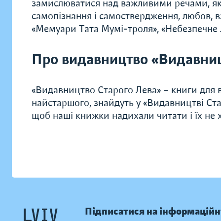
замислюватися над важливими речами, яки
самопізнання і самоствердження, любов, в
«Мемуари Тата Мумі-троля», «Небезпечне л
Про видавництво «Видавниц
«Видавництво Старого Лева» – книги для в
найстаршого, знайдуть у «Видавництві Ста
щоб наші книжки надихали читати і їх не хо
Підписатися на інформаційн