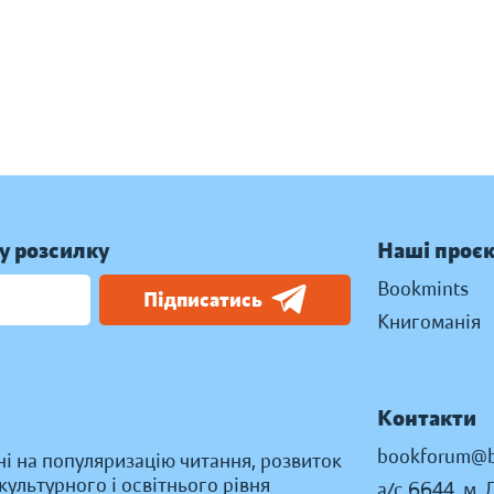
у розсилку
Наші проє
Bookmints
Підписатись
Книгоманія
Контакти
bookforum@b
ні на популяризацію читання, розвиток
ультурного і освітнього рівня
а/с 6644, м. 