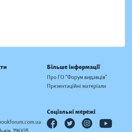
кти
Більше інформації
Про ГО “Форум видавців”
Презентаційні матеріали
Соціальні мережі
ookforum.com.ua
Львів, 79005,