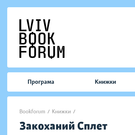
Програма
Книжки
Bookforum
/
Книжки
/
Закоханий Сплет