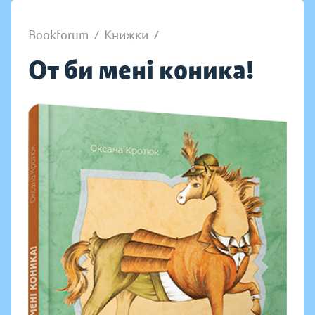
Bookforum
/
Книжки
/
От би мені коника!