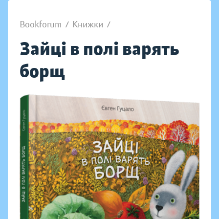
Bookforum
/
Книжки
/
Зайці в полі варять
борщ