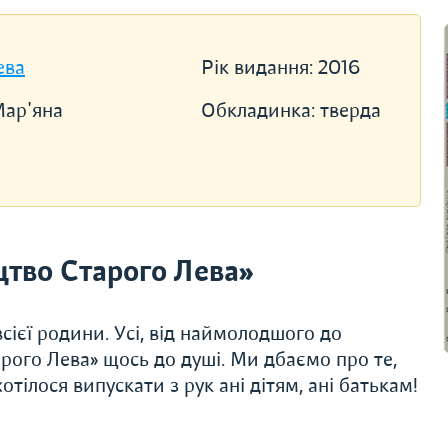
ева
Рік видання:
2016
Мар'яна
Обкладинка:
тверда
тво Старого Лева»
сієї родини. Усі, від наймолодшого до
рого Лева» щось до душі. Ми дбаємо про те,
тілося випускати з рук ані дітям, ані батькам!