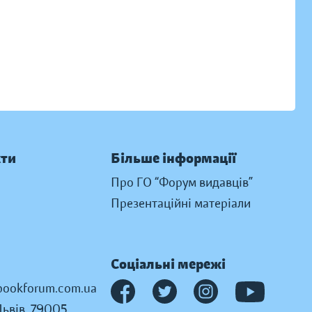
кти
Більше інформації
Про ГО “Форум видавців”
Презентаційні матеріали
Соціальні мережі
ookforum.com.ua
Львів, 79005,