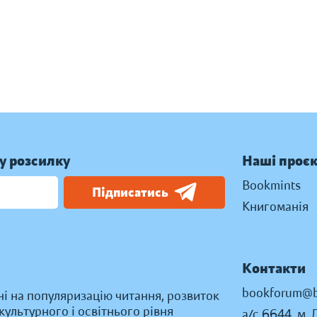
у розсилку
Наші проє
Bookmints
Підписатись
Книгоманія
Контакти
bookforum@b
ні на популяризацію читання, розвиток
ультурного і освітнього рівня
а/с 6644, м. 