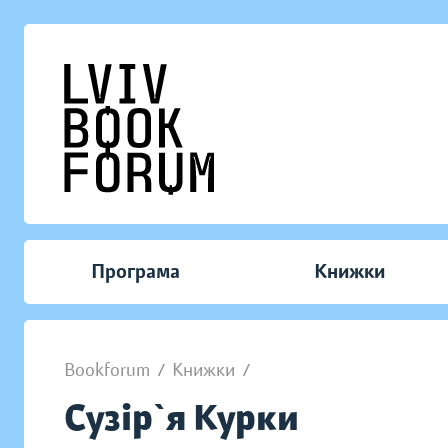
Програма
Книжки
Bookforum
/
Книжки
/
Сузір`я Курки