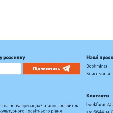
у розсилку
Наші проє
Bookmints
Підписатись
Книгоманія
Контакти
bookforum@b
ні на популяризацію читання, розвиток
ультурного і освітнього рівня
а/с 6644, м. 