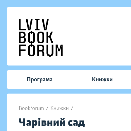
Програма
Книжки
Bookforum
/
Книжки
/
Чарівний сад