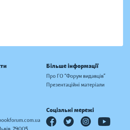
кти
Більше інформації
Про ГО “Форум видавців”
Презентаційні матеріали
Соціальні мережі
ookforum.com.ua
Львів, 79005,