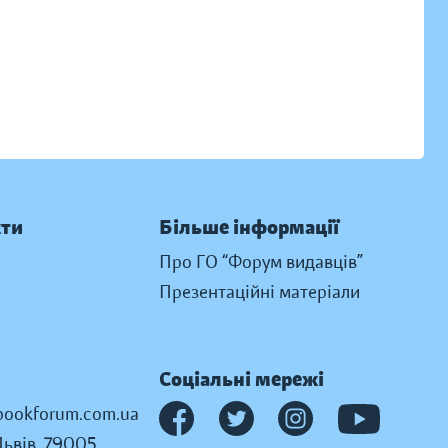
кти
Більше інформації
Про ГО “Форум видавців”
Презентаційні матеріали
Соціальні мережі
ookforum.com.ua
Львів, 79005,