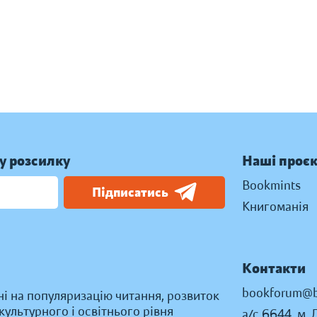
у розсилку
Наші проє
Bookmints
Підписатись
Книгоманія
Контакти
bookforum@b
ні на популяризацію читання, розвиток
ультурного і освітнього рівня
а/с 6644, м. 