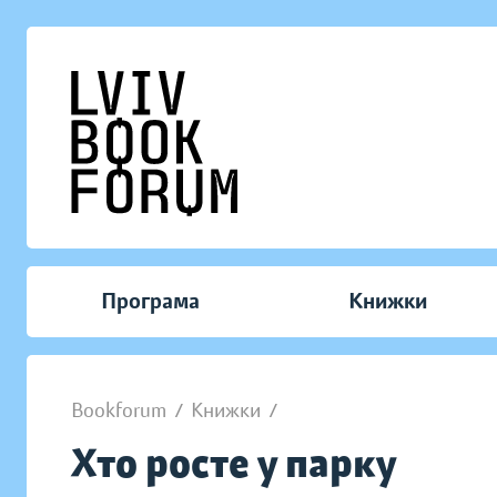
Програма
Книжки
Bookforum
/
Книжки
/
Хто росте у парку