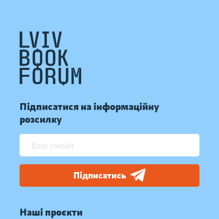
Підписатися на інформаційну
розсилку
Підписатись
Наші проєкти