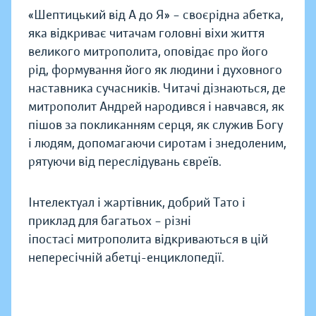
«Шептицький від А до Я» – своєрідна абетка,
яка відкриває читачам головні віхи життя
великого митрополита, оповідає про його
рід, формування його як людини і духовного
наставника сучасників. Читачі дізнаються, де
митрополит Андрей народився і навчався, як
пішов за покликанням серця, як служив Богу
і людям, допомагаючи сиротам і знедоленим,
рятуючи від переслідувань євреїв.
Інтелектуал і жартівник, добрий Тато і
приклад для багатьох – різні
іпостасі митрополита відкриваються в цій
непересічній абетці-енциклопедії.