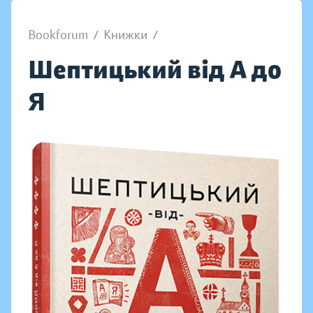
Bookforum
/
Книжки
/
Шептицький від А до
Я