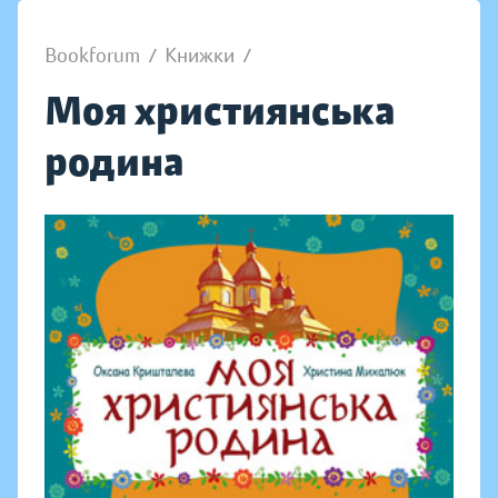
Bookforum
/
Книжки
/
Моя християнська
родина