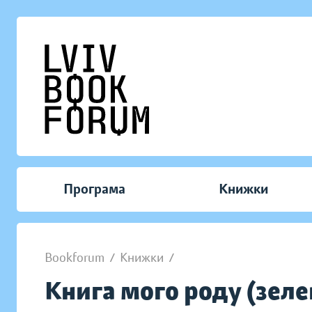
Програма
Книжки
Bookforum
/
Книжки
/
Книга мого роду (зеле