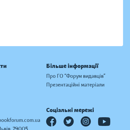
кти
Більше інформації
Про ГО “Форум видавців”
Презентаційні матеріали
Соціальні мережі
ookforum.com.ua
Львів, 79005,