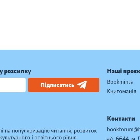
у розсилку
Наші проє
Bookmints
Підписатись
Книгоманія
Контакти
bookforum@b
ні на популяризацію читання, розвиток
ультурного і освітнього рівня
а/с 6644, м. 