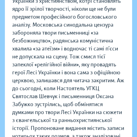
Українки з християнством, котрі становлять
ядро її зрілої творчості, ніколи ще не були
предметом професійного богословського
аналізу. Московська синодальна цензура
забороняла твори письменниці «за
безбожництво», радянська комуністична
хвалила «за атеїзм» і водночас ті самі п’єси
не допускала на сцену. Тож смисл тієї
запеклої «релігійної війни», яку провадять
герої Лесі Українки і вона сама з офіційною
церквою, залишався для читача закритим. Аж
до сьогодні, коли Настоятель УГКЦ
Святослав Шевчук і письменниця Оксана
Забужко зустрілись, щоб обмінятися
думками про твори Лесі Українки на сюжети
з євангельської та ранньохристиянської
історії. Пропоноване видання містить записи
чотирьох таких розмов, а також аналізовані