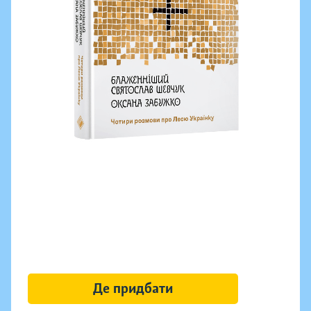
Де придбати