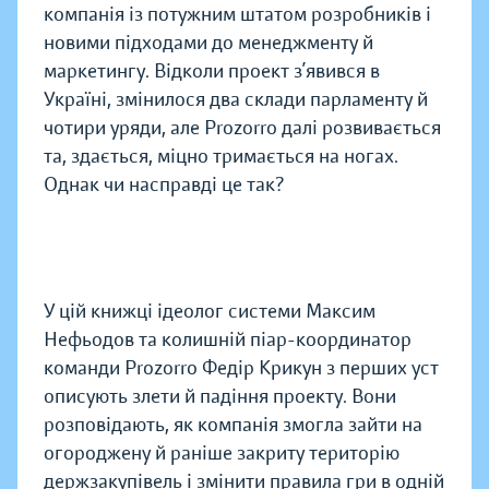
компанія із потужним штатом розробників і
новими підходами до менеджменту й
маркетингу. Відколи проект з’явився в
Україні, змінилося два склади парламенту й
чотири уряди, але Prozorro далі розвивається
та, здається, міцно тримається на ногах.
Однак чи насправді це так?
У цій книжці ідеолог системи Максим
Нефьодов та колишній піар-координатор
команди Prozorro Федір Крикун з перших уст
описують злети й падіння проекту. Вони
розповідають, як компанія змогла зайти на
огороджену й раніше закриту територію
держзакупівель і змінити правила гри в одній