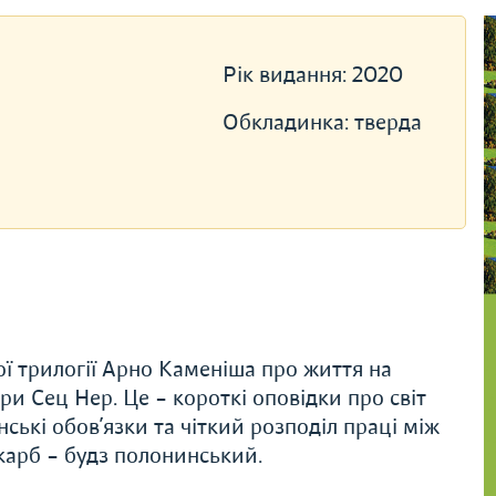
Рік видання:
2020
Обкладинка:
тверда
ї трилогії Арно Каменіша про життя на
ри Сец Нер. Це – короткі оповідки про світ
инські обов’язки та чіткий розподіл праці між
карб – будз полонинський.