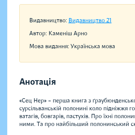
Видавництво:
Видавництво 21
Автор:
Каменіш Арно
Мова видання:
Українська мова
Анотація
«Сец Нер» – перша книга з ґраубюнденсько
сурсільванській полонині коло підніжжя го
ватагів, бовгарів, пастухів. Про їхні полон
ними. Та про найбільший полонинський с