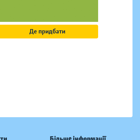
Де придбати
кти
Більше інформації