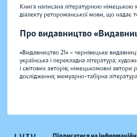
Книга написана літературною німецькою 
діалекту ретороманської мови, що надає т
Про видавництво «Видавниц
«Видавництво 21» – чернівецьке видавництв
українська і перекладна література; худож
і світових авторів; німецькомовні автори 
дослідження; мемуарно-табірна література
Підписатися на інформаційн