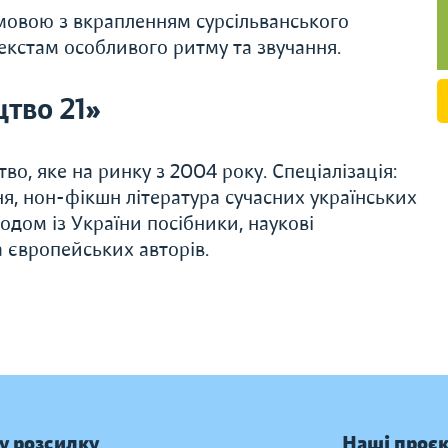
мовою з вкрапленням сурсільванського
екстам особливого ритму та звучання.
тво 21»
о, яке на ринку з 2004 року. Спеціалізація:
ня, нон-фікшн література сучасних українських
родом із України посібники, наукові
 європейських авторів.
у розсилку
Наші проє