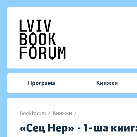
Програма
Книжки
Bookforum
/
Книжки
/
«Сец Нер» - 1-ша книг