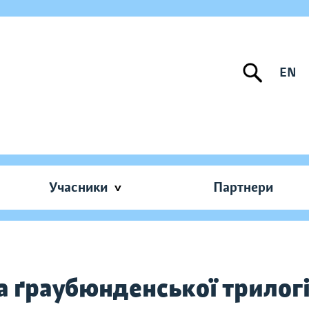
EN
Учасники
Партнери
а ґраубюнденської трилогі