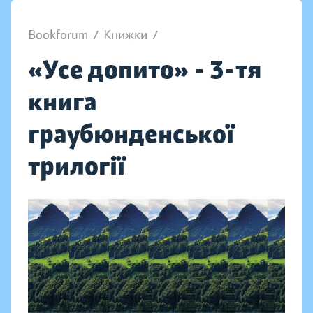
Bookforum
/
Книжки
/
«Усе допито» - 3-тя
книга
граубюнденської
трилогії