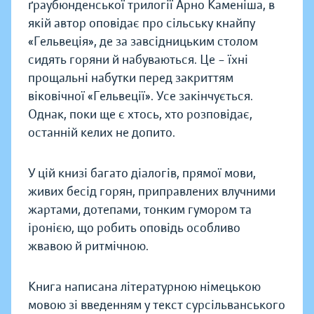
ґраубюнденської трилогії Арно Каменіша, в
якій автор оповідає про сільську кнайпу
«Гельвеція», де за завсідницьким столом
сидять горяни й набуваються. Це – їхні
прощальні набутки перед закриттям
віковічної «Гельвеції». Усе закінчується.
Однак, поки ще є хтось, хто розповідає,
останній келих не допито.
У цій книзі багато діалогів, прямої мови,
живих бесід горян, приправлених влучними
жартами, дотепами, тонким гумором та
іронією, що робить оповідь особливо
жвавою й ритмічною.
Книга написана літературною німецькою
мовою зі введенням у текст сурсільванського